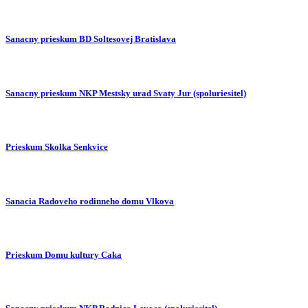
Sanacny prieskum BD Soltesovej Bratislava
Sanacny prieskum NKP Mestsky urad Svaty Jur (spoluriesitel)
Prieskum Skolka Senkvice
Sanacia Radoveho rodinneho domu Vlkova
Prieskum Domu kultury Caka