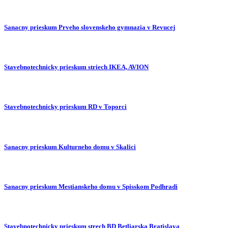
Sanacny prieskum Prveho slovenskeho gymnazia v Revucej
Stavebnotechnicky prieskum striech IKEA, AVION
Stavebnotechnicky prieskum RD v Toporci
Sanacny prieskum Kulturneho domu v Skalici
Sanacny prieskum Mestianskeho domu v Spisskom Podhradi
Stavebnotechnicky prieskum strech BD Betliarska Bratislava