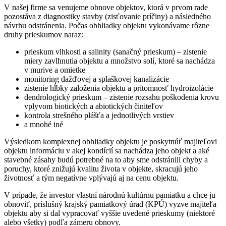
V našej firme sa venujeme obnove objektov, ktorá v prvom rade
pozostáva z diagnostiky stavby (zisťovanie príčiny) a následného
návrhu odstránenia. Počas obhliadky objektu vykonávame rôzne
druhy prieskumov naraz:
prieskum vlhkosti a salinity (sanačný prieskum) – zistenie
miery zavlhnutia objektu a množstvo solí, ktoré sa nachádza
v murive a omietke
monitoring dažďovej a splaškovej kanalizácie
zistenie hĺbky založenia objektu a prítomnosť hydroizolácie
dendrologický prieskum – zistenie rozsahu poškodenia krovu
vplyvom biotických a abiotických činiteľov
kontrola strešného plášťa a jednotlivých vrstiev
a mnohé iné
Výsledkom komplexnej obhliadky objektu je poskytnúť majiteľovi
objektu informáciu v akej kondícií sa nachádza jeho objekt a aké
stavebné zásahy budú potrebné na to aby sme odstránili chyby a
poruchy, ktoré znižujú kvalitu života v objekte, skracujú jeho
životnosť a tým negatívne vplývajú aj na cenu objektu.
V prípade, že investor vlastní národnú kultúrnu pamiatku a chce ju
obnoviť, príslušný krajský pamiatkový úrad (KPÚ) vyzve majiteľa
objektu aby si dal vypracovať vyššie uvedené prieskumy (niektoré
alebo všetky) podľa zámeru obnovy.