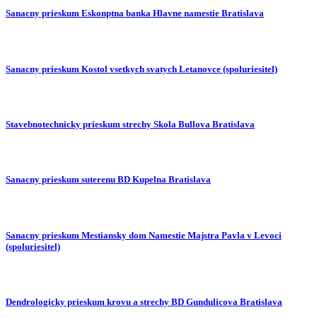
Sanacny prieskum Eskonptna banka Hlavne namestie Bratislava
Sanacny prieskum Kostol vsetkych svatych Letanovce (spoluriesitel)
Stavebnotechnicky prieskum strechy Skola Bullova Bratislava
Sanacny prieskum suterenu BD Kupelna Bratislava
Sanacny prieskum Mestiansky dom Namestie Majstra Pavla v Levoci
(spoluriesitel)
Dendrologicky prieskum krovu a strechy BD Gundulicova Bratislava