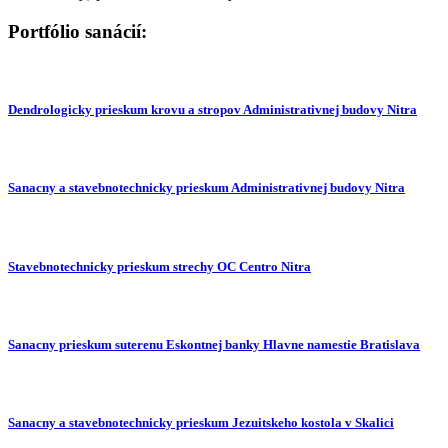
Portfólio sanácií:
Dendrologicky prieskum krovu a stropov Administrativnej budovy Nitra
Sanacny a stavebnotechnicky prieskum Administrativnej budovy Nitra
Stavebnotechnicky prieskum strechy OC Centro Nitra
Sanacny prieskum suterenu Eskontnej banky Hlavne namestie Bratislava
Sanacny a stavebnotechnicky prieskum Jezuitskeho kostola v Skalici