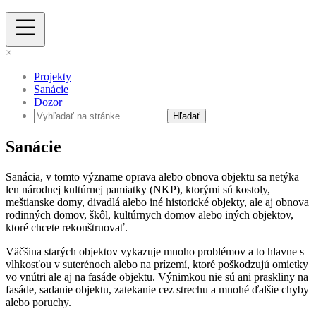
×
Projekty
Sanácie
Dozor
Hľadať
Sanácie
Sanácia, v tomto význame oprava alebo obnova objektu sa netýka
len národnej kultúrnej pamiatky (NKP), ktorými sú kostoly,
meštianske domy, divadlá alebo iné historické objekty, ale aj obnova
rodinných domov, škôl, kultúrnych domov alebo iných objektov,
ktoré chcete rekonštruovať.
Väčšina starých objektov vykazuje mnoho problémov a to hlavne s
vlhkosťou v suterénoch alebo na prízemí, ktoré poškodzujú omietky
vo vnútri ale aj na fasáde objektu. Výnimkou nie sú ani praskliny na
fasáde, sadanie objektu, zatekanie cez strechu a mnohé ďalšie chyby
alebo poruchy.