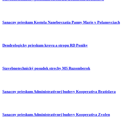
Sanacny prieskum Kostola Nanebovzatia Panny Marie v Polanovciach
Dendrologicky prieskum krovu a stropu RD Poniky
Stavebnotechnický posudok strechy MS Ruzomberok
Sanacny prieskum Administrativnej budovy Kooperativa Bratislava
Sanacny prieskum Administrativnej budovy Kooperativa Zvolen